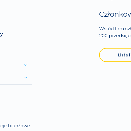
Członko
Wśród firm cz
by
200 przedsięb
Lista f
kcje branżowe