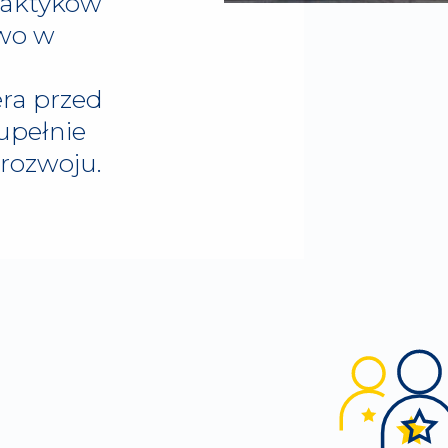
raktyków
two w
ra przed
upełnie
rozwoju.