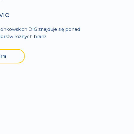
wie
łonkowskich DIG znajduje się ponad
iorstw różnych branż.
irm