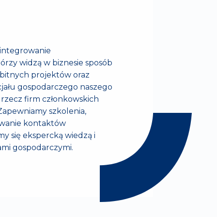
 integrowanie
tórzy widzą w biznesie sposób
bitnych projektów oraz
cjału gospodarczego naszego
a rzecz firm członkowskich
 Zapewniamy szkolenia,
ywanie kontaktów
my się ekspercką wiedzą i
ami gospodarczymi.