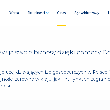
Oferta
Aktualności
O nas
Sąd Arbitrażowy
L
zwija swoje biznesy dzięki pomocy Do
ajdłużej działających izb gospodarczych w Polsce
jności zarówno w kraju, jak i na rynkach zagran
znesu.