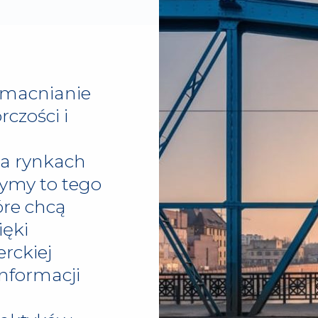
zmacnianie
rczości i
na rynkach
ymy to tego
óre chcą
ięki
rckiej
informacji