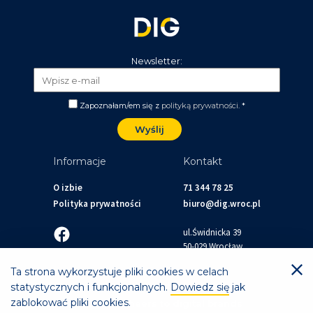
Newsletter:
Zapoznałam/em się z
polityką prywatności
. *
Informacje
Kontakt
O izbie
71 344 78 25
Polityka prywatności
biuro@dig.wroc.pl
ul.Świdnicka 39
50-029 Wrocław
Ta strona wykorzystuje pliki cookies w celach
© 2026 Dolnośląska Izba Gospodarcza
statystycznych i funkcjonalnych.
Dowiedz się
jak
zablokować pliki cookies.
mohi.to — cheers to digital brands