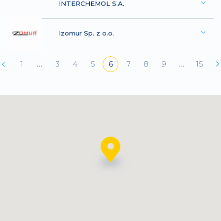
INTERCHEMOL S.A.
Izomur Sp. z o.o.
1
…
3
4
5
6
7
8
9
…
15