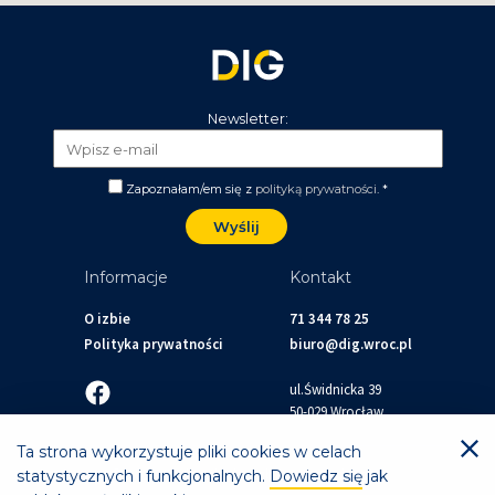
Newsletter:
Zapoznałam/em się z
polityką prywatności
. *
Informacje
Kontakt
O izbie
71 344 78 25
Polityka prywatności
biuro@dig.wroc.pl
ul.Świdnicka 39
50-029 Wrocław
Ta strona wykorzystuje pliki cookies w celach
© 2026 Dolnośląska Izba Gospodarcza
statystycznych i funkcjonalnych.
Dowiedz się
jak