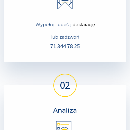
Wypełnij i odeślij
deklarację
lub zadzwoń
71 344 78 25
Analiza