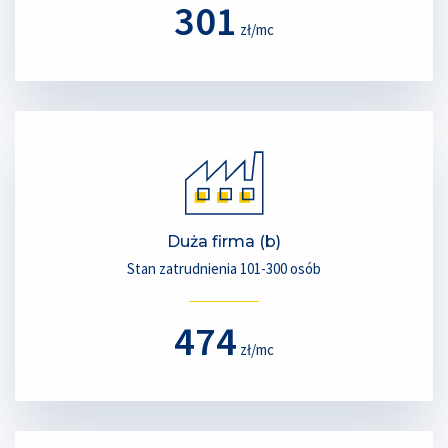
301
zł/mc
Duża firma (b)
Stan zatrudnienia 101-300 osób
474
zł/mc