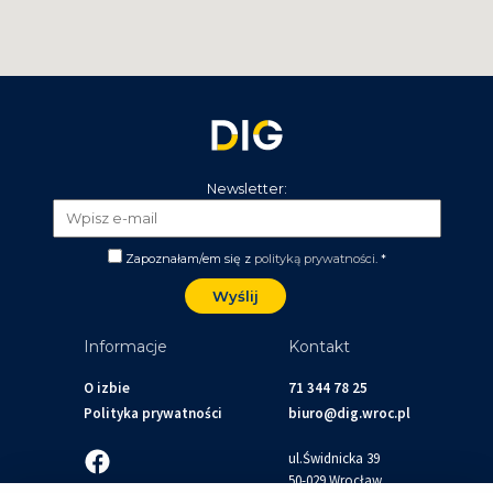
Newsletter:
Zapoznałam/em się z
polityką prywatności
. *
Informacje
Kontakt
O izbie
71 344 78 25
Polityka prywatności
biuro@dig.wroc.pl
ul.Świdnicka 39
50-029 Wrocław