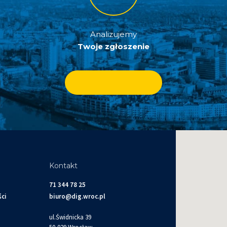
Analizujemy
Twoje zgłoszenie
Kontakt
71 344 78 25
ści
biuro@dig.wroc.pl
ul.Świdnicka 39