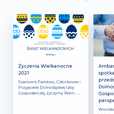
Życzenia Wielkanocne
Ambas
2021
spotkał
przeds
Szanowni Państwo, Członkowie i
Dolnoś
Przyjaciele Dolnośląskiej Izby
Gospodarczej, życzymy Wam……
Gospo
persp
Wrocław,