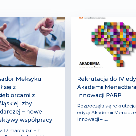
ador Meksyku
Rekrutacja do IV edy
 się z
Akademii Menadżer
iębiorcami z
Innowacji PARP
ląskiej Izby
Rozpoczęła się rekrutacja
darczej – nowe
edycji Akademii Menadże
Innowacji –……
ektywy współpracy
 12 marca b.r. – z