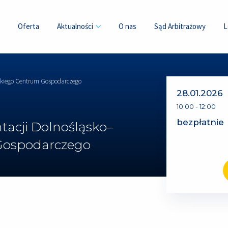
Oferta
Aktualności
O nas
Sąd Arbitrażowy
L
wskiego Centrum Gospodarczego
28.01.2026
10:00
-
12:00
bezpłatnie
tacji Dolnośląsko–
Gospodarczego