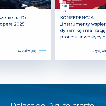
GRU
09
zenie na Dni
KONFERENCJA:
opera 2025
„Instrumenty wspier
dynamikę i realizację
procesu inwestycyj
Czytaj więcej
Czytaj wi
Dołącz do Dig, to proste!