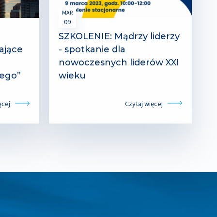
MAR
09
SZKOLENIE: Mądrzy liderzy
ające
- spotkanie dla
nowoczesnych liderów XXI
nego”
wieku
ęcej
Czytaj więcej