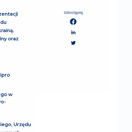
Udostępnij
zentacji
ądu
rainą.
iny oraz
ipro
ego w
wo-
iego, Urzędu