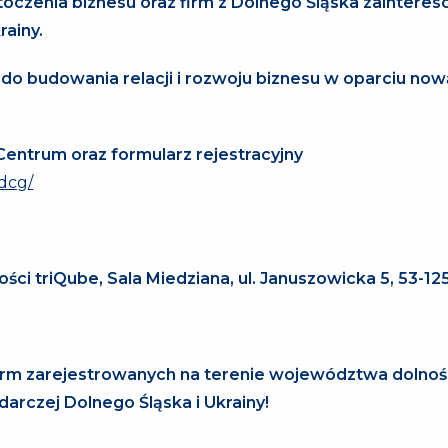
otoczenia biznesu oraz firm z Dolnego Śląska zainter
rainy.
 do budowania relacji i rozwoju biznesu w oparciu now
 Centrum oraz formularz rejestracyjny
dcg/
ości triQube, Sala Miedziana, ul. Januszowicka 5, 53-1
firm zarejestrowanych na terenie województwa dolnoś
arczej Dolnego Śląska i Ukrainy!