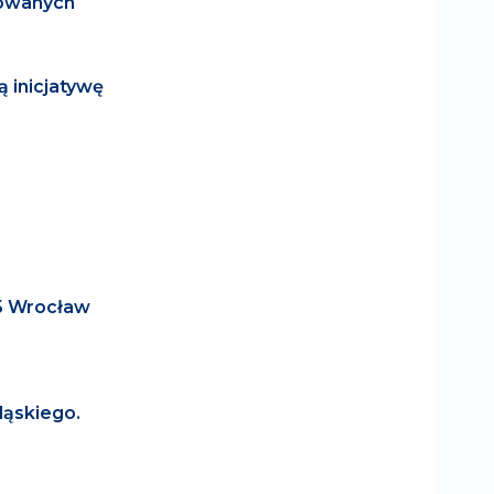
esowanych
ą inicjatywę
25 Wrocław
ląskiego.