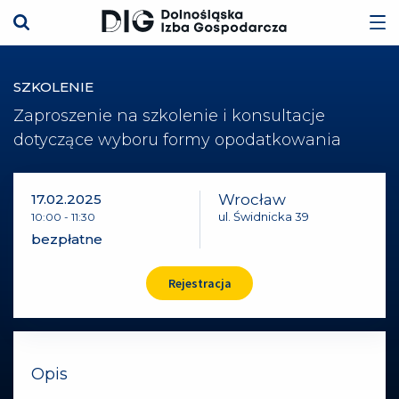
SZKOLENIE
Zaproszenie na szkolenie i konsultacje
dotyczące wyboru formy opodatkowania
17.02.2025
Wrocław
ul. Świdnicka 39
10:00
-
11:30
bezpłatne
Rejestracja
Opis