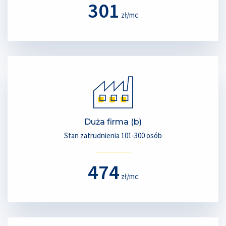
301
zł/mc
Duża firma (b)
Stan zatrudnienia 101-300 osób
474
zł/mc