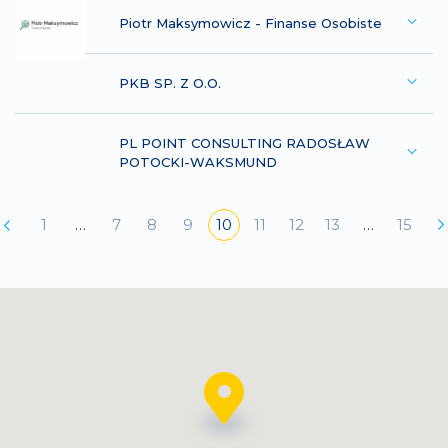
Piotr Maksymowicz - Finanse Osobiste
PKB SP. Z O.O.
PL POINT CONSULTING RADOSŁAW
POTOCKI-WAKSMUND
1
…
7
8
9
10
11
12
13
…
15