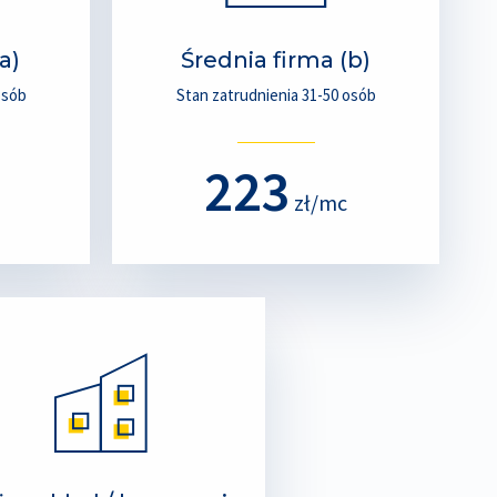
a)
Średnia firma (b)
osób
Stan zatrudnienia 31-50 osób
223
zł/mc