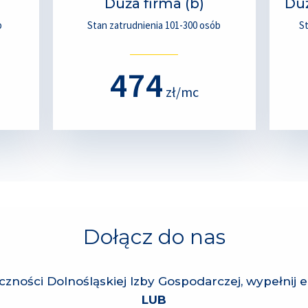
Duża firma (b)
Duż
b
Stan zatrudnienia 101-300 osób
St
474
zł/mc
Dołącz do nas
zności Dolnośląskiej Izby Gospodarczej, wypełnij 
LUB