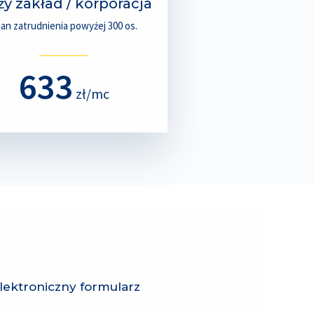
y zakład / korporacja
an zatrudnienia powyżej 300 os.
633
zł/mc
elektroniczny formularz