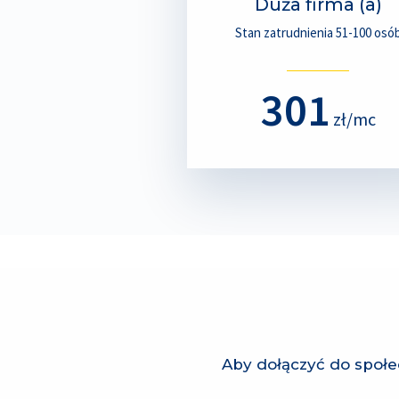
Duża firma (a)
Stan zatrudnienia 51-100 osó
301
zł/mc
Aby dołączyć do społec