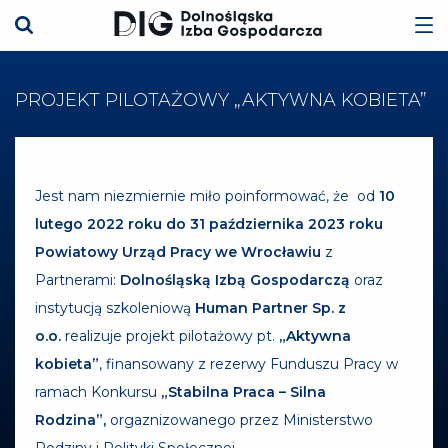
PROJEKT PILOTAŻOWY „AKTYWNA KOBIETA”
Jest nam niezmiernie miło poinformować, że od
10
lutego 2022 roku do 31 października 2023 roku
Powiatowy Urząd Pracy we Wrocławiu
z
Partnerami:
Dolnośląską Izbą Gospodarczą
oraz
instytucją szkoleniową
Human Partner Sp. z
o.o.
realizuje projekt pilotażowy pt.
„Aktywna
kobieta”
, finansowany z rezerwy Funduszu Pracy w
ramach Konkursu
„Stabilna Praca – Silna
Rodzina”,
orgaznizowanego przez Ministerstwo