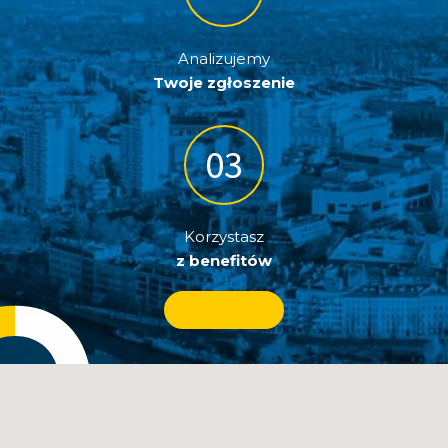
Czytaj więcej
Analizujemy
Twoje zgłoszenie
Korzystasz
z benefitów
Lista webinarów marzec/kwiecień 2021
JPK z deklaracją – nowe wyzwanie – Michał
Rodak, Grant……