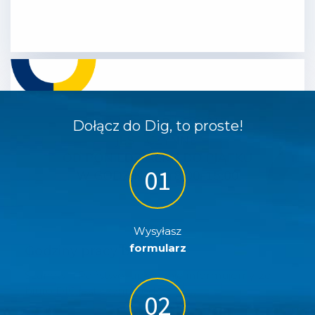
Dołącz do Dig, to proste!
Wysyłasz
formularz
Godziny pracy biura DIG
Szanowni Państwo, uprzejmie informujemy, że
biuro DIG jest czynne od……