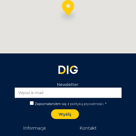
Czytaj więcej
Newsletter:
Zapoznałam/em się z
polityką prywatności
. *
3 000 przedsiębiorców z całej Polski
wzięło udział w 11. edycji Akademii e-
marketingu
Informacje
Kontakt
Przez cały 2023 rok, w największych miastach w