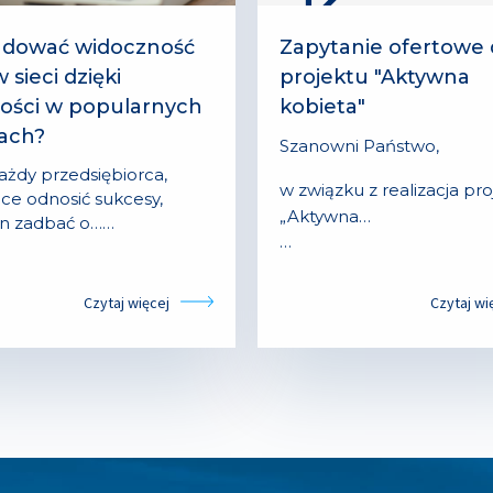
udować widoczność
Zapytanie ofertowe
 sieci dzięki
projektu "Aktywna
ości w popularnych
kobieta"
sach?
Szanowni Państwo,
każdy przedsiębiorca,
w związku z realizacja pr
hce odnosić sukcesy,
„Aktywna…
n zadbać o……
…
Czytaj więcej
Czytaj wi