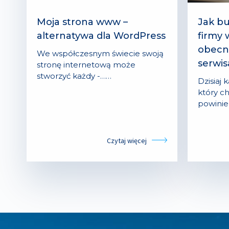
Moja strona www –
Jak b
alternatywa dla WordPress
firmy w
obecn
We współczesnym świecie swoją
serwi
stronę internetową może
stworzyć każdy -……
Dzisiaj 
który c
powinie
Czytaj więcej