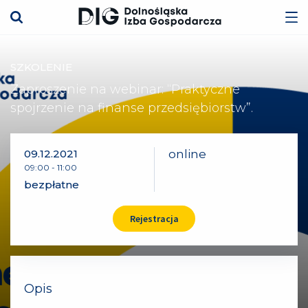
SZKOLENIE
Zaproszenie na webinar: “Praktyczne
spojrzenie na finanse przedsiębiorstw”.
09.12.2021
online
09:00
-
11:00
bezpłatne
Rejestracja
Opis