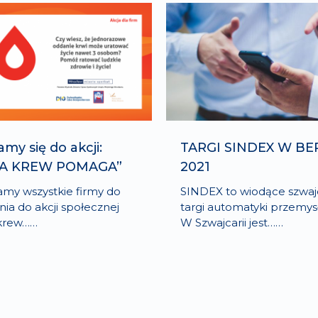
my się do akcji:
TARGI SINDEX W BE
ZA KREW POMAGA”
2021
my wszystkie firmy do
SINDEX to wiodące szwaj
nia do akcji społecznej
targi automatyki przemys
 krew……
W Szwajcarii jest……