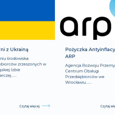
rni z Ukrainą
Pożyczka Antyinflacy
ARP
iu środowiska
ębiorców zrzeszonych w
Agencja Rozwoju Przemys
skiej Izbie
Centrum Obsługi
arczej……
Przedsiębiorców we
Wrocławiu……
Czytaj więcej
Czytaj wi