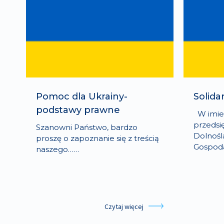
Pomoc dla Ukrainy-
Solida
podstawy prawne
W imien
przedsi
Szanowni Państwo, bardzo
Dolnoślą
proszę o zapoznanie się z treścią
Gospod
naszego……
Czytaj więcej