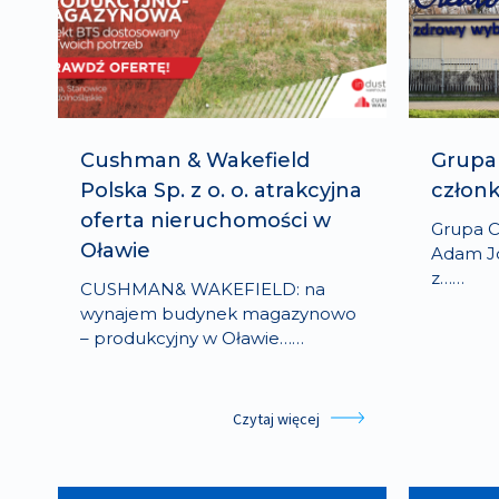
Cushman & Wakefield
Grupa
Polska Sp. z o. o. atrakcyjna
człon
oferta nieruchomości w
Grupa C
Oławie
Adam Jó
z……
CUSHMAN& WAKEFIELD: na
wynajem budynek magazynowo
– produkcyjny w Oławie……
Czytaj więcej