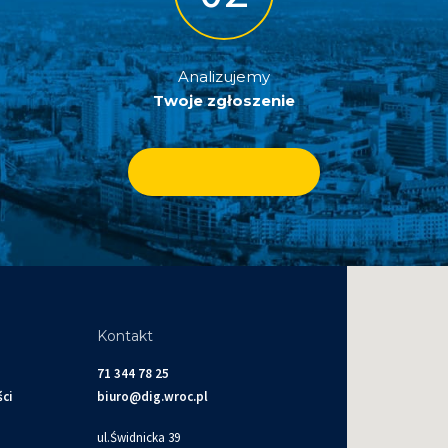
Analizujemy
Twoje zgłoszenie
Kontakt
71 344 78 25
ści
biuro@dig.wroc.pl
ul.Świdnicka 39